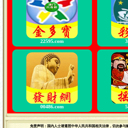
22595.com
3
00486.com
5
免责声明：国内人士请遵照中华人民共和国相关法律，切勿参与